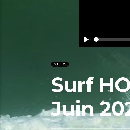
Play
VIDÉOS
Surf HO
Juin 20