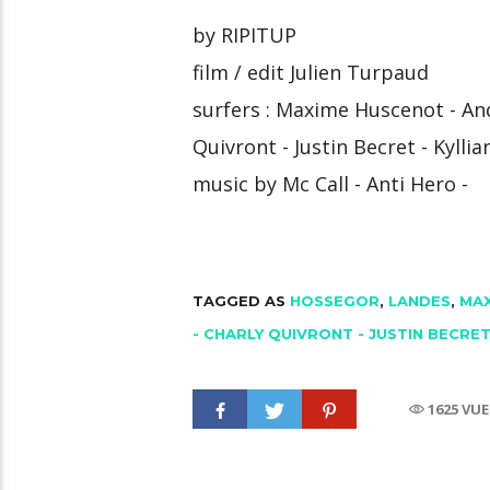
by RIPITUP
film / edit Julien Turpaud
surfers : Maxime Huscenot - And
Quivront - Justin Becret - Kylli
music by Mc Call - Anti Hero -
TAGGED AS
HOSSEGOR
,
LANDES
,
MAX
- CHARLY QUIVRONT - JUSTIN BECRET
1625 VU