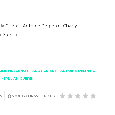
y Criere - Antoine Delpero - Charly
an Guerin
IME HUSCENOT - ANDY CRIERE - ANTOINE DELPERO
 - KYLLIAN GUERIN
.
ES
5
ON 3 RATINGS
NOTEZ