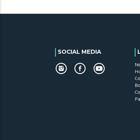
SOCIAL MEDIA
N
H
Co
Bo
Co
Pa