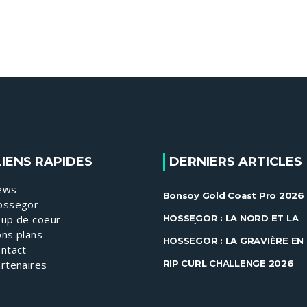
LIENS RAPIDES
DERNIERS ARTICLES
ews
Bonsoy Gold Coast Pro 2026 
ossegor
Gilmore et Ewing brillent à
Snapper ......
up de coeur
HOSSEGOR : LA NORD ET LA
GRAVIÈRE EN FEU !
ns plans
HOSSEGOR : LA GRAVIÈRE EN
ntact
FEU !
RIP CURL CHALLENGE 2026
rtenaires