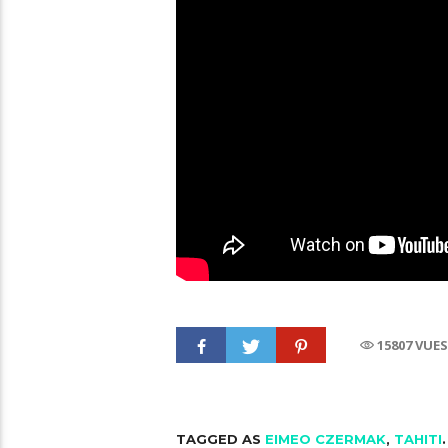
15807 VUE
TAGGED AS
EIMEO CZERMAK
,
TAHITI
.