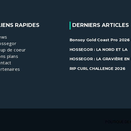
LIENS RAPIDES
DERNIERS ARTICLES
ews
Bonsoy Gold Coast Pro 2026 
ossegor
Gilmore et Ewing brillent à
Snapper ......
up de coeur
HOSSEGOR : LA NORD ET LA
GRAVIÈRE EN FEU !
ns plans
HOSSEGOR : LA GRAVIÈRE EN
ntact
FEU !
RIP CURL CHALLENGE 2026
rtenaires
POLITIQUE DE 