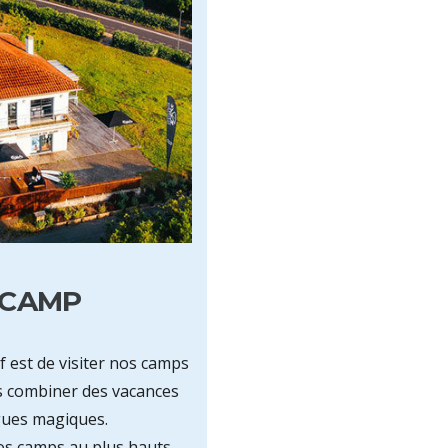
FCAMP
f est de visiter nos camps
s combiner des vacances
gues magiques.
nos camps au plus hauts