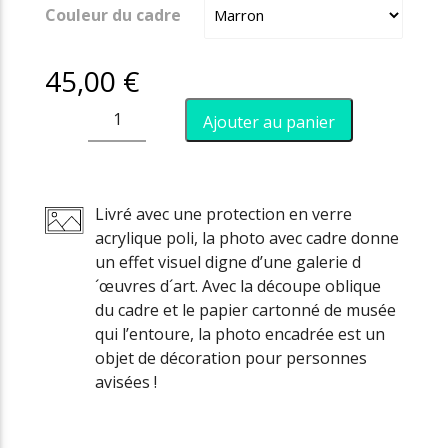
Couleur du cadre
45,00
€
quantité
Ajouter au panier
de
Le
chemin
Livré avec une protection en verre
acrylique poli, la photo avec cadre donne
un effet visuel digne d’une galerie d
´œuvres d´art. Avec la découpe oblique
du cadre et le papier cartonné de musée
qui l’entoure, la photo encadrée est un
objet de décoration pour personnes
avisées !