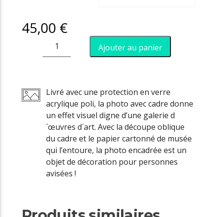
45,00
€
quantité
Ajouter au panier
de
La
Nord
Livré avec une protection en verre
acrylique poli, la photo avec cadre donne
un effet visuel digne d’une galerie d
´œuvres d´art. Avec la découpe oblique
du cadre et le papier cartonné de musée
qui l’entoure, la photo encadrée est un
objet de décoration pour personnes
avisées !
Produits similaires