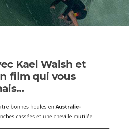
vec Kael Walsh et
n film qui vous
mais…
atre bonnes houles en
Australie-
lanches cassées et une cheville mutilée.