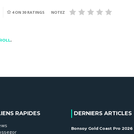
S
4
ON 30 RATINGS
NOTEZ
ROLL
.
LIENS RAPIDES
DERNIERS ARTICLES
ews
Bonsoy Gold Coast Pro 2026 
ossegor
Gilmore et Ewing brillent à