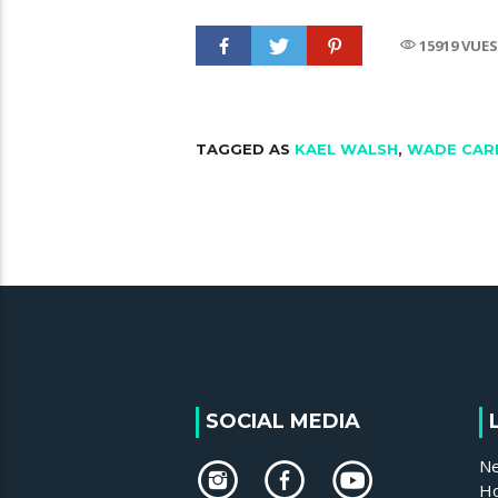
15919 VUE
TAGGED AS
KAEL WALSH
,
WADE CAR
SOCIAL MEDIA
N
H