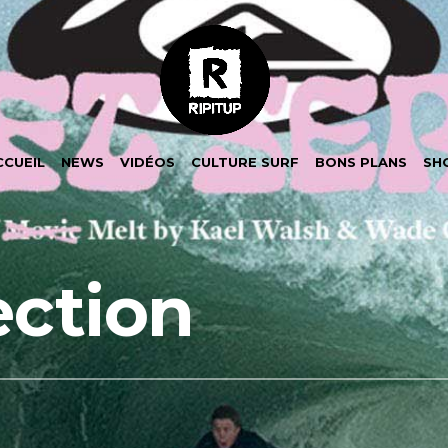
CCUEIL
NEWS
VIDÉOS
CULTURE SURF
BONS PLANS
SH
ection