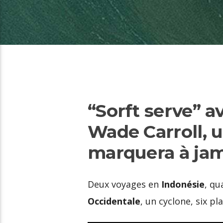
“Sorft serve” a
Wade Carroll, u
marquera à ja
Deux voyages en
Indonésie
, qu
Occidentale
, un cyclone, six p