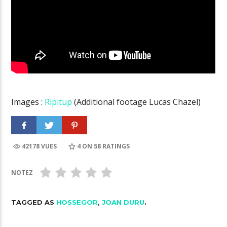
Images :
Ripitup
(Additional footage Lucas Chazel)
42178 VUES
4
ON 58 RATINGS
NOTEZ
TAGGED AS
HOSSEGOR
,
JOAN DURU
.