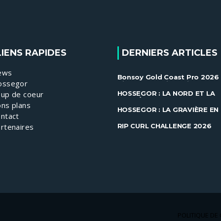
LIENS RAPIDES
DERNIERS ARTICLES
ews
Bonsoy Gold Coast Pro 2026 
ossegor
Gilmore et Ewing brillent à
Snapper ......
up de coeur
HOSSEGOR : LA NORD ET LA
GRAVIÈRE EN FEU !
ns plans
HOSSEGOR : LA GRAVIÈRE EN
ntact
FEU !
RIP CURL CHALLENGE 2026
rtenaires
POLITIQUE DE 