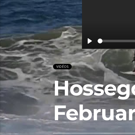
Play
VIDÉOS
Hossego
Februar