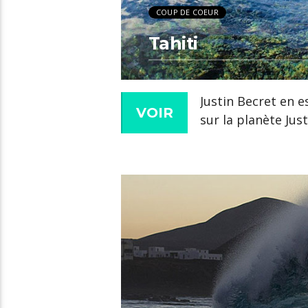
COUP DE COEUR
Tahiti
Justin Becret en 
VOIR
sur la planète Just