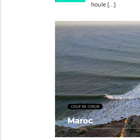
houle […]
COUP DE COEUR
Maroc