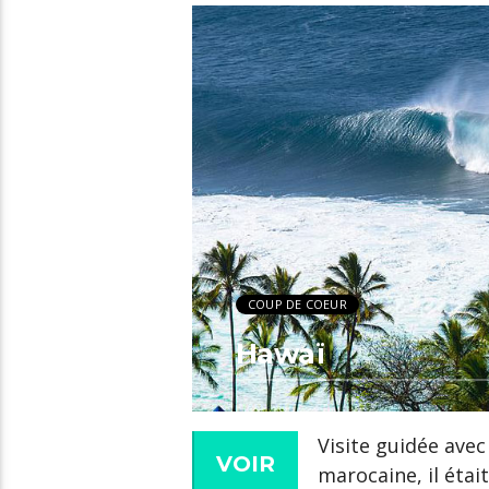
COUP DE COEUR
Hawaï
Visite guidée avec
VOIR
marocaine, il étai