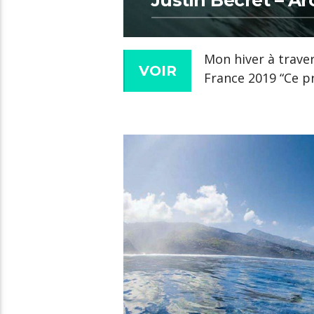
Justin Becret – A
Mon hiver à traver
VOIR
France 2019 “Ce p