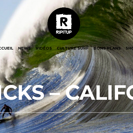
CCUEIL
NEWS
VIDÉOS
CULTURE SURF
BONS PLANS
SH
CKS – CALIF