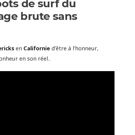
pots de surf du
age brute sans
ricks
en
Californie
d’être à l’honneur,
nheur en son réel..