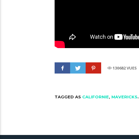
130682 VUES
TAGGED AS
CALIFORNIE
,
MAVERICKS
.