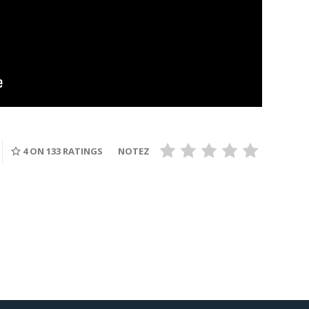
4
ON 133 RATINGS
NOTEZ