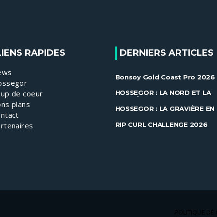
LIENS RAPIDES
DERNIERS ARTICLES
ews
Bonsoy Gold Coast Pro 2026 
ossegor
Gilmore et Ewing brillent à
Snapper ......
up de coeur
HOSSEGOR : LA NORD ET LA
GRAVIÈRE EN FEU !
ns plans
HOSSEGOR : LA GRAVIÈRE EN
ntact
FEU !
RIP CURL CHALLENGE 2026
rtenaires
POLITIQUE DE 