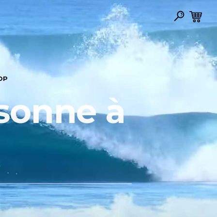
OP
sonne à