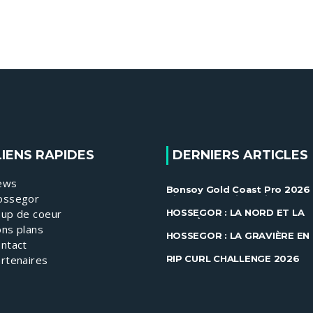
LIENS RAPIDES
DERNIERS ARTICLES
ews
Bonsoy Gold Coast Pro 2026 
ossegor
Gilmore et Ewing brillent à
Snapper ......
up de coeur
HOSSEGOR : LA NORD ET LA
GRAVIÈRE EN FEU !
ns plans
HOSSEGOR : LA GRAVIÈRE EN
ntact
FEU !
RIP CURL CHALLENGE 2026
rtenaires