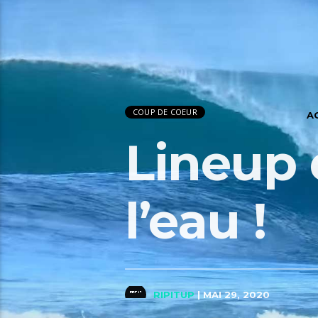
COUP DE COEUR
A
Lineup 
l’eau !
RIPITUP
| MAI 29, 2020