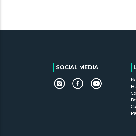
SOCIAL MEDIA
N
H
Co
Bo
Co
Pa