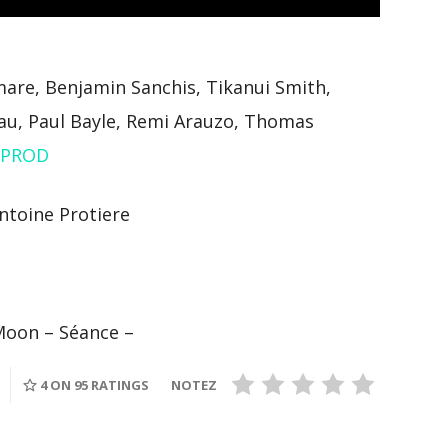
are, Benjamin Sanchis, Tikanui Smith,
au, Paul Bayle, Remi Arauzo, Thomas
 PROD
ntoine Protiere
Moon – Séance –
S
4
ON 95 RATINGS
NOTEZ