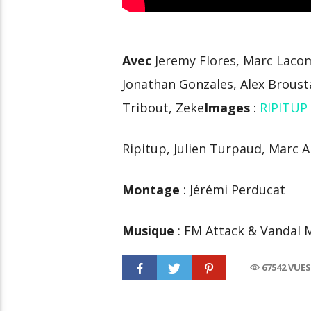
Avec
Jeremy Flores, Marc Lacom
Jonathan Gonzales, Alex Broust
Tribout, Zeke
Images
:
RIPITUP
Ripitup, Julien Turpaud, Marc A
Montage
: Jérémi Perducat
Musique
: FM Attack & Vandal 
67542 VUE