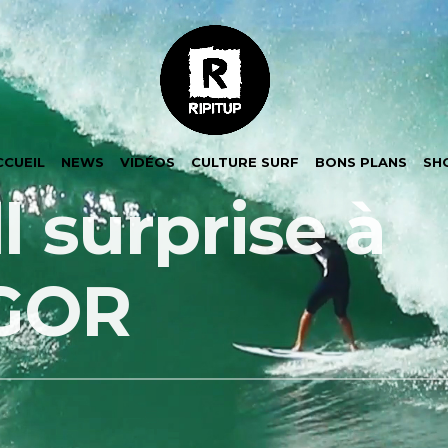
CCUEIL
NEWS
VIDÉOS
CULTURE SURF
BONS PLANS
SH
l surprise à
GOR