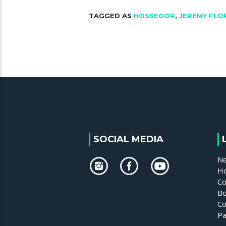
TAGGED AS
HOSSEGOR
,
JEREMY FLO
SOCIAL MEDIA
N
H
Co
Bo
Co
Pa