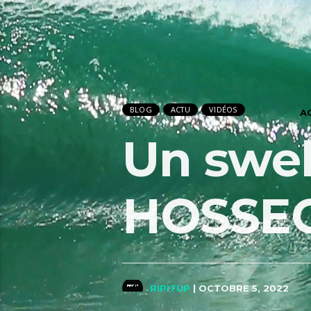
BLOG
ACTU
VIDÉOS
A
Un swel
HOSSE
RIPITUP
| OCTOBRE 5, 2022