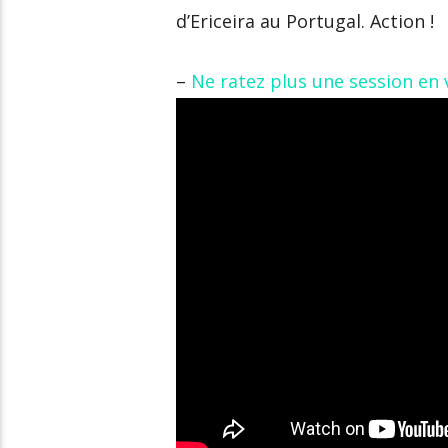
d’Ericeira au Portugal. Action !
–
Ne ratez plus une session e