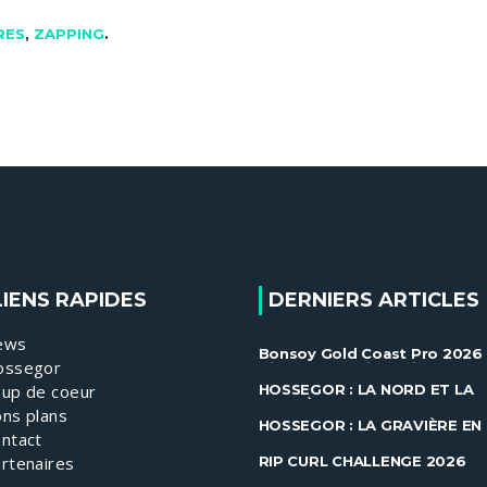
RES
,
ZAPPING
.
LIENS RAPIDES
DERNIERS ARTICLES
ews
Bonsoy Gold Coast Pro 2026 
ossegor
Gilmore et Ewing brillent à
Snapper ......
up de coeur
HOSSEGOR : LA NORD ET LA
GRAVIÈRE EN FEU !
ns plans
HOSSEGOR : LA GRAVIÈRE EN
ntact
FEU !
RIP CURL CHALLENGE 2026
rtenaires