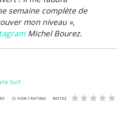
ne semaine complète de
trouver mon niveau
»,
stagram
Michel Bourez.
ete Surf
UES
4
ON 1 RATING
NOTEZ