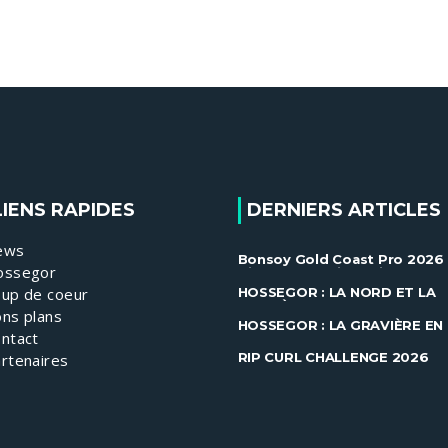
LIENS RAPIDES
DERNIERS ARTICLES
ews
Bonsoy Gold Coast Pro 2026 
ossegor
Gilmore et Ewing brillent à
Snapper ......
up de coeur
HOSSEGOR : LA NORD ET LA
GRAVIÈRE EN FEU !
ns plans
HOSSEGOR : LA GRAVIÈRE EN
ntact
FEU !
RIP CURL CHALLENGE 2026
rtenaires