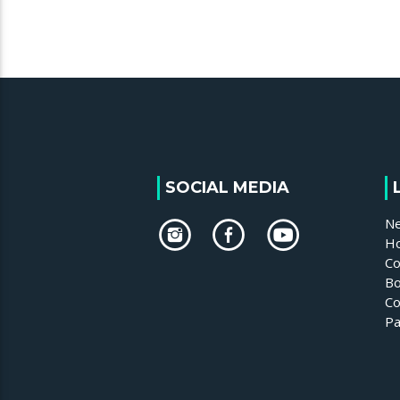
SOCIAL MEDIA
N
H
Co
Bo
Co
Pa