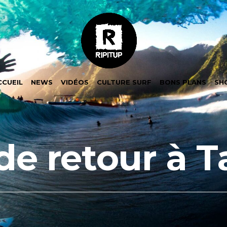
CCUEIL
NEWS
VIDÉOS
CULTURE SURF
BONS PLANS
SH
de retour à T