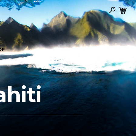
OP
ahiti