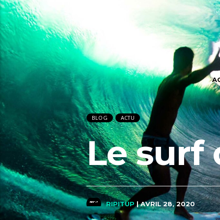
A
BLOG
ACTU
Le surf 
RIPITUP
| AVRIL 28, 2020